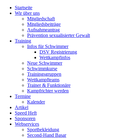
Direkt zum Inhalt
Startseite
Wir über uns
Hauptmenü
Mitgliedschaft
Mitgliedsbeiträge
Aufnahmeantrag
Prävention sexualisierter Gewalt
Training
Infos für Schwimmer
DSV Registrierung
Wettkampfinfos
Neue Schwimmer
Schwimmkurse
Trainingsgruppen
Wettkampfteams
Trainer & Funktionäre
Kampfrichter werden
Termine
Kalender
Artikel
Speed Heft
Sponsoren
Webservices
Sportbekleidung
Second-Hand Basar