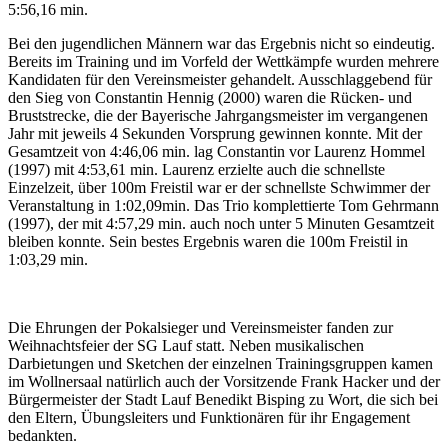
5:56,16 min.
Bei den jugendlichen Männern war das Ergebnis nicht so eindeutig.
Bereits im Training und im Vorfeld der Wettkämpfe wurden mehrere
Kandidaten für den Vereinsmeister gehandelt. Ausschlaggebend für
den Sieg von Constantin Hennig (2000) waren die Rücken- und
Bruststrecke, die der Bayerische Jahrgangsmeister im vergangenen
Jahr mit jeweils 4 Sekunden Vorsprung gewinnen konnte. Mit der
Gesamtzeit von 4:46,06 min. lag Constantin vor Laurenz Hommel
(1997) mit 4:53,61 min. Laurenz erzielte auch die schnellste
Einzelzeit, über 100m Freistil war er der schnellste Schwimmer der
Veranstaltung in 1:02,09min. Das Trio komplettierte Tom Gehrmann
(1997), der mit 4:57,29 min. auch noch unter 5 Minuten Gesamtzeit
bleiben konnte. Sein bestes Ergebnis waren die 100m Freistil in
1:03,29 min.
Die Ehrungen der Pokalsieger und Vereinsmeister fanden zur
Weihnachtsfeier der SG Lauf statt. Neben musikalischen
Darbietungen und Sketchen der einzelnen Trainingsgruppen kamen
im Wollnersaal natürlich auch der Vorsitzende Frank Hacker und der
Bürgermeister der Stadt Lauf Benedikt Bisping zu Wort, die sich bei
den Eltern, Übungsleiters und Funktionären für ihr Engagement
bedankten.