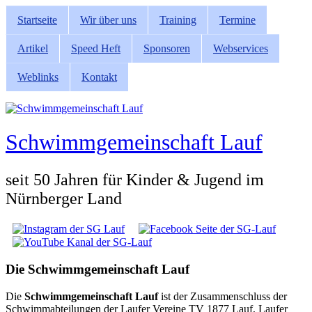
Direkt zum Inhalt
Startseite
Wir über uns
Training
Termine
Hauptmenü
Artikel
Speed Heft
Sponsoren
Webservices
Weblinks
Kontakt
Schwimmgemeinschaft Lauf
seit 50 Jahren für Kinder & Jugend im
Nürnberger Land
Social Links
Die Schwimmgemeinschaft Lauf
Die
Schwimmgemeinschaft Lauf
ist der Zusammenschluss der
Schwimmabteilungen der Laufer Vereine TV 1877 Lauf, Laufer