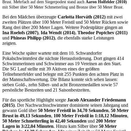
Brust. Mehrfach auf dem Siegerpodest stand auch
Aaron Holfelder (2010)
mit Silber über 50 Meter Schmetterling und Bronze über 50 Meter Brust.
Bei den Mädchen überzeugte
Carlotta Horváth (2012)
mit zwei
zweiten Plätzen über 100 Meter Freistil und 50 Meter Rücken sowie
Rang drei über 200 Meter Lagen. Weitere Podestplätze gingen an
Ina Roelofs (2007)
,
Ida Wendt (2014)
,
Theodor Poptchev (2011)
und
Phineas Philipp (2012)
, die ebenfalls starke Leistungen
zeigten.
Eine Woche später wartete mit dem 10. Schwandorfer
Pokalschwimmfest die nächste Herausforderung. Dort gingen 414
Schwimmerinnen und Schwimmer aus 19 Vereinen an den Start.
Die SG Lauf stellte mit 39 Aktiven eines der größten
Teilnehmerfelder und belegte mit 255 Punkten den achten Platz in
der Mannschaftswertung. Die Bilanz konnte sich sehen lassen:
sieben Gold-, zehn Silber- und acht Bronzemedaillen sowie 57
persönliche Bestzeiten und 21 Saisonbestzeiten.
Für das sportliche Highlight sorgte
Jacob Alexander Friedemann
(2015)
. Der Nachwuchsschwimmer dominierte seinen Jahrgang und
gewann Gold über
50 Meter Freistil in 34,70 Sekunden
,
50 Meter
Brust in 49,13 Sekunden
,
100 Meter Freistil in 1:18,12 Minuten
,
50 Meter Schmetterling in 42,40 Sekunden
und
200 Meter
Lagen in 3:22,04 Minuten
. Hinzu kam Silber über
50 Meter