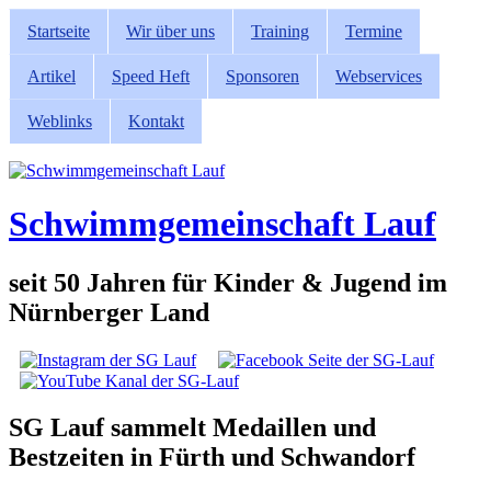
Direkt zum Inhalt
Startseite
Wir über uns
Training
Termine
Hauptmenü
Artikel
Speed Heft
Sponsoren
Webservices
Weblinks
Kontakt
Schwimmgemeinschaft Lauf
seit 50 Jahren für Kinder & Jugend im
Nürnberger Land
Social Links
SG Lauf sammelt Medaillen und
Bestzeiten in Fürth und Schwandorf