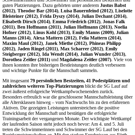
guten Platzierungen. Dazu gehörten unter anderem
Justus Babst
(2012)
,
Theodor Bar (2014)
,
Luisa Bauernfeind (2012)
,
Liselotte
Bleisteiner (2012)
,
Frida Dyszy (2014)
,
Julian Dechant (2014)
,
Elisabeth Dirsch (2014)
,
Emma Friedrich (2012)
,
Jonas Falk
(2011)
,
Ben Hoffmann (2011)
,
Julian Hoffmann (2013)
,
Noelia
Hofner (2012)
,
Linus Kohl (2013)
,
Emily Manns (2009)
,
Julian
Manns (2014)
,
Alexa Mattern (2012)
,
Felia Mattern (2014)
,
Maxim Maul (2012)
,
Janek Miethe (2012)
,
Phineas Philipp
(2012)
,
Jaden Ringel (2011)
,
Max Scharrer (2012)
,
Emily
Steigberger (2012)
,
Ida Wendt (2014)
,
Julian Wunder (2013)
,
Dorothea Zeitler (2011)
und
Magdalena Zeitler (2007)
. Viele von
ihnen konnten ihre bisherigen Bestleistungen deutlich verbessern
und wichtige Punkte für die Mannschaft sammeln.
Mit insgesamt
79 persönlichen Bestzeiten, 41 Podestplätzen und
zahlreichen weiteren Top-Platzierungen
blickt die SG Lauf auf
zwei äußerst erfolgreiche Wettkampfwochenenden zurück.
Besonders erfreulich war die geschlossene Mannschaftsleistung über
alle Altersklassen hinweg – vom Nachwuchs bis zu den erfahrenen
Aktiven. Die gezeigten Leistungen unterstreichen die positive
Entwicklung der Mannschaft und bestätigen die erfolgreiche
Trainingsarbeit der vergangenen Monate. Der wichtigste Wettkampf
der laufenden Saison steht jedoch noch bevor: Am 4. und 5. Juli
treten die Schwimmerinnen und Schwimmer der SG Lauf bei den
Bezirksmeisterschaften an. Mit den starken Ergebnissen aus Fürth