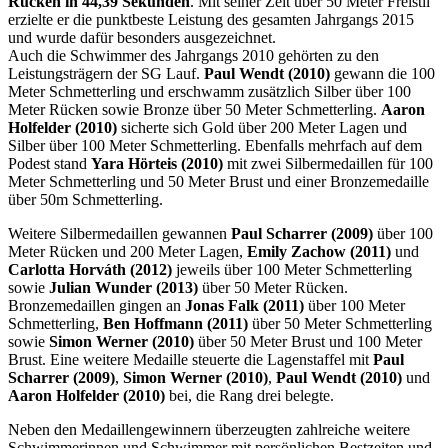
Rücken in 44,39 Sekunden
. Mit seiner Zeit über 50 Meter Freistil
erzielte er die punktbeste Leistung des gesamten Jahrgangs 2015
und wurde dafür besonders ausgezeichnet.
Auch die Schwimmer des Jahrgangs 2010 gehörten zu den
Leistungsträgern der SG Lauf.
Paul Wendt (2010)
gewann die 100
Meter Schmetterling und erschwamm zusätzlich Silber über 100
Meter Rücken sowie Bronze über 50 Meter Schmetterling.
Aaron
Holfelder (2010)
sicherte sich Gold über 200 Meter Lagen und
Silber über 100 Meter Schmetterling. Ebenfalls mehrfach auf dem
Podest stand
Yara Hörteis (2010)
mit zwei Silbermedaillen für 100
Meter Schmetterling und 50 Meter Brust und einer Bronzemedaille
über 50m Schmetterling.
Weitere Silbermedaillen gewannen
Paul Scharrer (2009)
über 100
Meter Rücken und 200 Meter Lagen,
Emily Zachow (2011)
und
Carlotta Horváth (2012)
jeweils über 100 Meter Schmetterling
sowie
Julian Wunder (2013)
über 50 Meter Rücken.
Bronzemedaillen gingen an
Jonas Falk (2011)
über 100 Meter
Schmetterling,
Ben Hoffmann (2011)
über 50 Meter Schmetterling
sowie
Simon Werner (2010)
über 50 Meter Brust und 100 Meter
Brust. Eine weitere Medaille steuerte die Lagenstaffel mit
Paul
Scharrer (2009)
,
Simon Werner (2010)
,
Paul Wendt (2010)
und
Aaron Holfelder (2010)
bei, die Rang drei belegte.
Neben den Medaillengewinnern überzeugten zahlreiche weitere
Schwimmerinnen und Schwimmer mit persönlichen Bestzeiten und