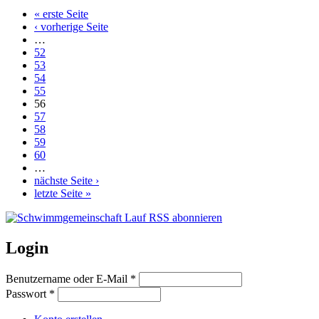
« erste Seite
‹ vorherige Seite
…
52
53
54
55
56
57
58
59
60
…
nächste Seite ›
letzte Seite »
Login
Benutzername oder E-Mail
*
Passwort
*