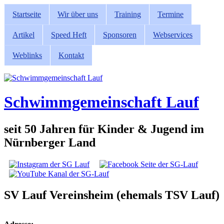
Direkt zum Inhalt
Startseite
Wir über uns
Training
Termine
Hauptmenü
Artikel
Speed Heft
Sponsoren
Webservices
Weblinks
Kontakt
Schwimmgemeinschaft Lauf
seit 50 Jahren für Kinder & Jugend im
Nürnberger Land
Social Links
SV Lauf Vereinsheim (ehemals TSV Lauf)